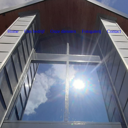
Home
Ons bedrijf
Onze diensten
Fotogalerij
Contact